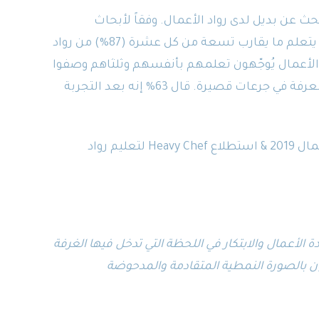
بحث عن بديل لدى رواد الأعمال. وفقاً لأبحاث
مؤسسة Heavy Chef في مجال التعليم الريادي، يتعلم ما يقارب تسعة من كل عشرة (87%) من رواد
التجربة والخطأ. 69% من رواد الأعمال يُوجّهون تعلمهم بأنفسهم وثلثاهم وصفوا
أنفسهم بأنهم متعلمون دائمون، يكتسبون المعرفة في جرعات قصيرة. قال 63% إنه بعد التجربة
&
استطلاع Heavy Chef لتعليم رواد
الأعمال والابتكار في اللحظة التي تدخل فيها الغرفة
هل لا يزالون يؤمنون بالصورة النمطية المتقادمة والمدحوضة