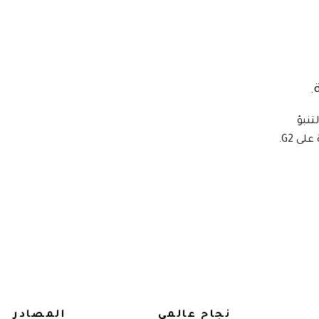
.
التنبؤ
والتقارير منذ عام 1997. معترف بها من Gartner. رائدة على G2.
نجاح عالمي
المصادر