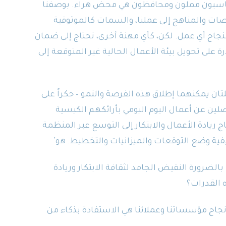
 محاسبون مملون ومحافظون هي محض هراء. بوصفنا
ت والمناهج إلى عملنا، والسمات كالموثوقية
نجاح أي عمل. لكن، كأي مهنة أخرى، نحتاج إلى ضمان
 على تحويل بيئة الأعمال الحالية غير المتوقعة إلى
للتان يمكنهما إطلاق هذه الفرصة والنمو – حكراً على
ين عن أعمال اليوم اليومي بأرائكهم الكيسية
أجهزة MacBook. اليوم، تحتاج ريادة الأعمال والابتكار إلى التوسع عبر المنظمة
يفية وضع التوقعات والميزانيات والتخطيط. هو
'
الضرورة النقيض الجامد لثقافة الابتكار وريادة
 القدرات؟
جاح مؤسساتنا وعملائنا هي الاستفادة بذكاء من