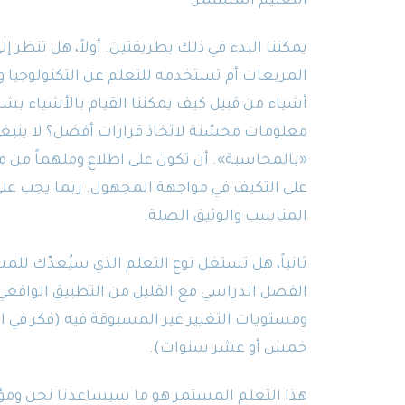
التعليم المستمر.
يمكننا البدء في ذلك بطريقتين. أولاً، هل تنظر إ
المربعات أم تستخدمه للتعلم عن التكنولوجيا و
أشياء من قبيل كيف يمكننا القيام بالأشياء ب
معلومات محسّنة لاتخاذ قرارات أفضل؟ لا ينب
«بالمحاسبة». أن تكون على اطلاع وملهماً من م
المناسب والوثيق الصلة.
ثانياً، هل تستغل نوع التعلم الذي سيُعدّك للم
الفصل الدراسي مع القليل من التطبيق الواقعي 
ومستويات التغيير غير المسبوقة فيه (فكر في ال
خمس أو عشر سنوات).
هذا التعلم المستمر هو ما سيساعدنا نحن ومؤس