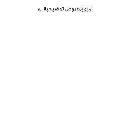
🇸🇦
عروض توضيحية