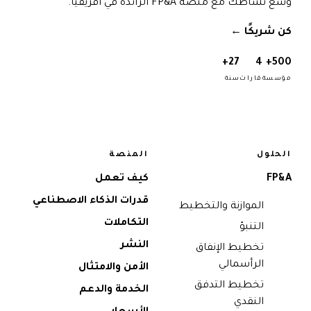
وسّع نشاطك مع منصة FP&A الرائدة في أفريقيا.
كن شريكًا
→
27+
4
500+
مؤسسة
قارات
سنة
الحلول
المنصة
FP&A
كيف تعمل
قدرات الذكاء الاصطناعي
الموازنة والتخطيط
التكاملات
التنبؤ
النشر
تخطيط الإنفاق
الرأسمالي
الأمن والامتثال
تخطيط التدفق
الخدمة والدعم
النقدي