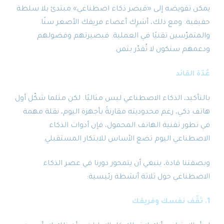
يمكن تفويضه إلى «قيصر ذكاء اصطناعي» مبتدئ بلا سلطة
حقيقية. ومع ذلك، أشرِك أعضاء فريقك الأصغر سنًا
والمتمرّسين تقنيًا في العملية. فبصيرتهم وفضولهم
ودعمهم ستكون لا تُقدّر بثمن.
عُدّة القائد
بالتأكيد، الذكاء الاصطناعي ليس مثاليًا. لكن مثلما شكّل أول
هاتف ذكي، رغم محدوديته مقارنةً بأجهزة اليوم، نقلة مهمة
في تطور تقنية الهاتف المحمول، فإن أدوات الذكاء
الاصطناعي اليوم تضع الأساس للابتكار المستقبلي.
وبصفتنا قادة، ينبغي أن يتمحور دورنا في عصر الذكاء
الاصطناعي حول ثلاثة أنشطة رئيسية:
1. ثقّف نفسك وفريقك