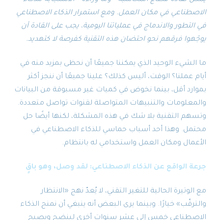
الاصطناعي في مكان العمل. ومع استمرار الذكاء الاصطناعي
في التطور والاندماج في عملياتنا اليومية، يجب على القادة أن
يوجّهوا فرقهم نحو احتضان هذه التقنية كفرصة لا كتهديد.
ما الشيء الوحيد الذي يمكننا جميعًا أن نحظى بمزيد منه في
أيام عملنا؟ الوقت، أليس كذلك؟ علينا جميعًا أن ننجز أكثر
بموارد أقل، بينما نخوض في كميات غير مسبوقة من البيانات
والمعلومات والتنبيهات المتواصلة لقنوات تواصل متعددة.
وتسهم التقنية بلا شك في هذه المشكلة، لكنها أيضًا حل
محتمل. وهذا أحد أسباب حماسي للذكاء الاصطناعي في
الأعمال ومكان العمل واستخدامي له بانتظام.
جرعة الواقع عن الذكاء الاصطناعي: لقد وصل، وهو باقٍ
مع الوتيرة الحالية للتغير التقني، لا يُعدّ نهج «الانتظار
والترقّب» خيارًا. وبينما يرى البعض أنه ينبغي أن نمنح الذكاء
الاصطناعي خمس إلى عشر سنوات أخرى لينضج ويصبح