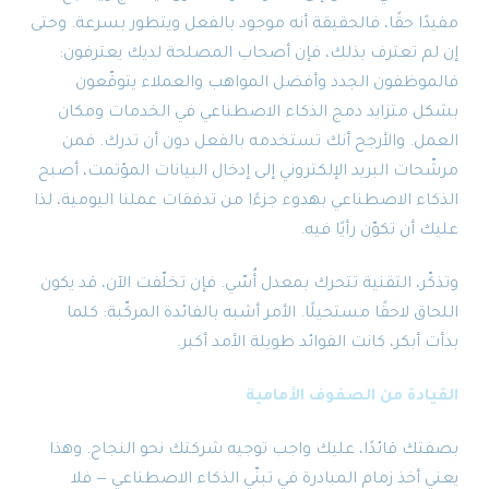
مفيدًا حقًا، فالحقيقة أنه موجود بالفعل ويتطور بسرعة. وحتى
إن لم تعترف بذلك، فإن أصحاب المصلحة لديك يعترفون:
فالموظفون الجدد وأفضل المواهب والعملاء يتوقّعون
بشكل متزايد دمج الذكاء الاصطناعي في الخدمات ومكان
العمل. والأرجح أنك تستخدمه بالفعل دون أن تدرك. فمن
مرشّحات البريد الإلكتروني إلى إدخال البيانات المؤتمت، أصبح
الذكاء الاصطناعي بهدوء جزءًا من تدفقات عملنا اليومية، لذا
عليك أن تكوّن رأيًا فيه.
وتذكّر، التقنية تتحرك بمعدل أُسّي. فإن تخلّفت الآن، قد يكون
اللحاق لاحقًا مستحيلًا. الأمر أشبه بالفائدة المركّبة: كلما
بدأت أبكر، كانت الفوائد طويلة الأمد أكبر.
القيادة من الصفوف الأمامية
بصفتك قائدًا، عليك واجب توجيه شركتك نحو النجاح. وهذا
يعني أخذ زمام المبادرة في تبنّي الذكاء الاصطناعي — فلا