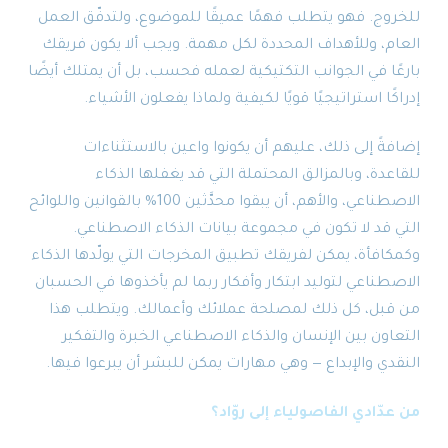
للخروج. فهو يتطلب فهمًا عميقًا للموضوع، ولتدفّق العمل
العام، وللأهداف المحددة لكل مهمة. ويجب ألا يكون فريقك
بارعًا في الجوانب التكتيكية لعمله فحسب، بل أن يمتلك أيضًا
إدراكًا استراتيجيًا قويًا لكيفية ولماذا يفعلون الأشياء.
إضافةً إلى ذلك، عليهم أن يكونوا واعين بالاستثناءات
للقاعدة، وبالمزالق المحتملة التي قد يغفلها الذكاء
الاصطناعي، والأهم، أن يبقوا محدَّثين 100% بالقوانين واللوائح
التي قد لا تكون في مجموعة بيانات الذكاء الاصطناعي.
وكمكافأة، يمكن لفريقك تطبيق المخرجات التي يولّدها الذكاء
الاصطناعي لتوليد ابتكار وأفكار ربما لم يأخذوها في الحسبان
من قبل، كل ذلك لمصلحة عملائك وأعمالك. ويتطلب هذا
التعاون بين الإنسان والذكاء الاصطناعي الخبرة والتفكير
النقدي والإبداع — وهي مهارات يمكن للبشر أن يبرعوا فيها.
من عدّادي الفاصولياء إلى روّاد؟