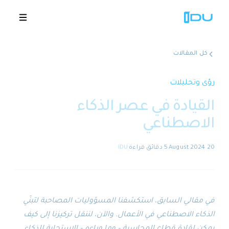
كل المقالات
الحلول
رؤى وتحليلات
القيادة في عصر الذكاء
المنصة
الاصطناعي
نجاح عالمي
20 August 2024
·
5 دقائق
قراءة
·
IDU
المصادر
الشركة
في مقالي السابق، استكشفنا المسؤوليات المصاحبة لتبنّي
الذكاء الاصطناعي في الأعمال. والآن، لننقل تركيزنا إلى كيف
🇸🇦
عروض توضيحية
يمكن لقادة قطاع المحاسبة – وما وراءه – الاستجابة للذكاء