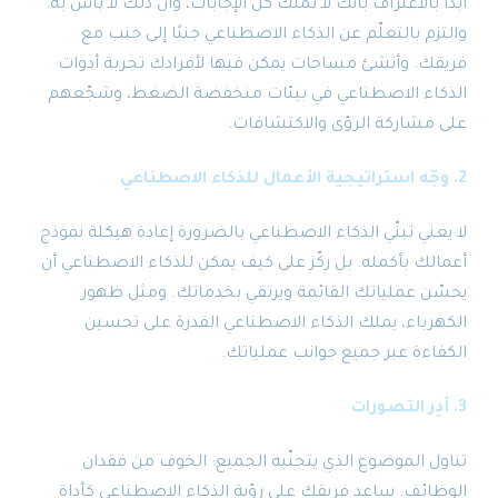
ابدأ بالاعتراف بأنك لا تملك كل الإجابات، وأن ذلك لا بأس به.
والتزم بالتعلّم عن الذكاء الاصطناعي جنبًا إلى جنب مع
فريقك. وأنشئ مساحات يمكن فيها لأفرادك تجربة أدوات
الذكاء الاصطناعي في بيئات منخفضة الضغط، وشجّعهم
على مشاركة الرؤى والاكتشافات.
2. وجّه استراتيجية الأعمال للذكاء الاصطناعي
لا يعني تبنّي الذكاء الاصطناعي بالضرورة إعادة هيكلة نموذج
أعمالك بأكمله. بل ركّز على كيف يمكن للذكاء الاصطناعي أن
يحسّن عملياتك القائمة ويرتقي بخدماتك. ومثل ظهور
الكهرباء، يملك الذكاء الاصطناعي القدرة على تحسين
الكفاءة عبر جميع جوانب عملياتك.
3. أدِر التصورات
تناول الموضوع الذي يتجنّبه الجميع: الخوف من فقدان
الوظائف. ساعد فريقك على رؤية الذكاء الاصطناعي كأداة