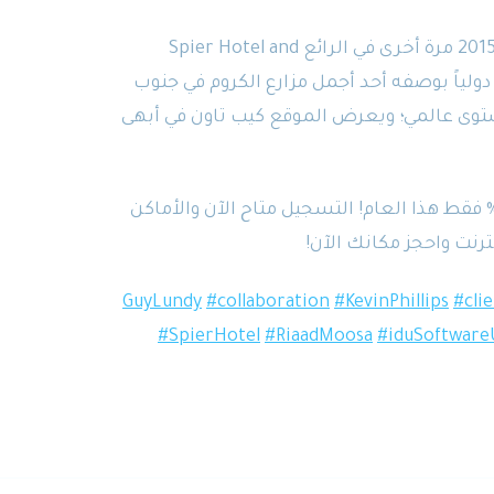
بعد النجاح الباهر لمؤتمر 2014، سيُعقد مؤتمر 2015 مرة أخرى في الرائع Spier Hotel and
 المعروف دولياً بوصفه أحد أجمل مزارع الكروم في جنوب
ت وإقامة بمستوى عالمي؛ ويعرض الموقع كيب تاون في أبهى
كّنا من تحديد زيادة تكلفة المؤتمر بنسبة 10% فقط هذا العام! التسجيل متاح الآن والأماكن
ترنت واحجز مكانك الآن!
#collaboration
#KevinPhillips
#cli
#SpierHotel
#RiaadMoosa
#iduSoftware