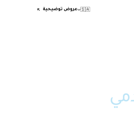
🇸🇦
عروض توضيحية
مي