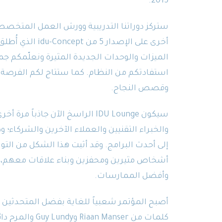
2015.
ستركز دوراتنا التدريبية وورش العمل المتخصصة
الميزات والوحدات الجديدة المثيرة ونعلّمكم 
استفادتكم من النظام. كما ستتاح لكم الفرصة 
وقصص النجاح.
سيكون IDU Lounge الراسخ الآن جاذب
والخبراء التقنيين والعملاء الآخرين والشركاء؛
إلى أحدث البرامج. وقد أثبت هذا الشكل من التو
أشخاص مثيرين ومحفزين وبناء علاقات معهم، مم
وأفضل الممارسات.
أصبح المؤتمر شعبياً للغاية بفضل المتحدثين ا
كلمات من Riaan Manser وGuy Lundy والمرح دائماً Riaad Moosa.