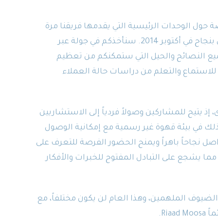
 حول الوحدات الرئيسية التي يقدمها فريقنا مرة
أخرى على الإصدار 5 من idu-Concept الذي أُطلق بنجاح في أكتوبر 2014. سنأخذكم في جولة عبر
جميع النصائح والحيل التي ستمكنكم من تعظيم
للاستماع والتعلم من دراسات حالة العملاء
اً مرة أخرى، إذ يتيح للمشاركين وصولاً فردياً إلى الاستشاريين
 وذلك في بيئة قهوة غير رسمية مع إمكانية الوصول
اصل نجاحاً باهراً ويمنح الحضور الفرصة للتعرف على
ا يشجع على التبادل المفتوح للخبرات والأفكار
لضيوف الملهمين، وهذا العام لن يكون مختلفاً، مع