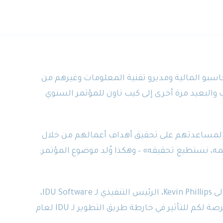
حاسبو المالية ومديرو تقنية المعلومات وغيرهم من
ب والبعيد مرة أخرى إلى كيب تاون للمؤتمر السنوي
عاوننا مع عملائنا لمساعدتهم على تحقيق أهداف أعمالهم من خلال
ه، نستطيع تحقيقه» – وهكذا وُلد موضوع المؤتمر:
وتوافقاً مع ذلك، ستتاح لكم الفرصة للاستماع إلى Kevin Phillips، الرئيس التنفيذي لـ IDU Software،
وهو يستعرض خططنا للعام المقبل وإتاحة الفرصة لكم للتأثير في خارطة طريق التطوير لـ IDU لعام