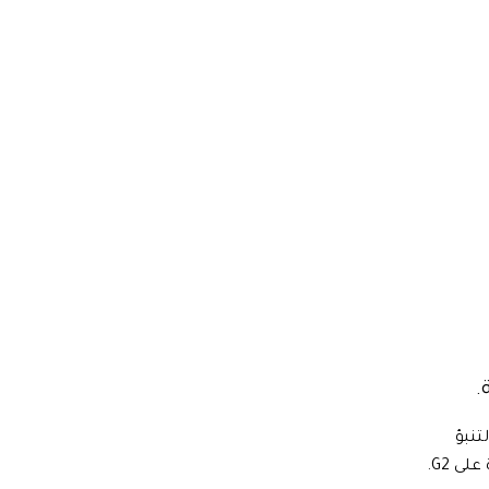
.
التنبؤ
والتقارير منذ عام 1997. معترف بها من Gartner. رائدة على G2.