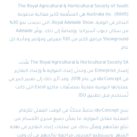
The Royal Agricultural
&
Horticultural Society of 
Australia Inc. (RAHS) هي المنظِّمة لأكبر فعالية مدفوعة
التذاكر في الولاية، Royal Adelaide Show، التي تجتذب نحو 30%
من سكان جنوب أستراليا. وإضافةً إلى ذلك، يوفّر Adelaide
Showground مرافق لأكثر من 100 معرض ومؤتمر ومأدبة كل
&
The Royal Agricultural
Horticultural Society SA نفّذت
عداد الموازنة
&
وإعداد التقارير
في idu-Concept في عام 2018. وقد أدّى ذلك إلى تغيير كبير في
عملياتها اليومية مقارنةً بمصنّفات ماكرو Excel التي كانت
دم قبل تطبيق IDU.
يتيح idu-Concept تحليلاً محدّثًا في الوقت الفعلي للأرقام
ية مقابل الموازنة، ما يمكّن جميع مديري الأقسام من
 تقدّمهم ويقلّل بذلك من عمليات إعداد التقارير في نهاية
ر. ويستطيع المديرون مراجعة نتائجهم في أي وقت