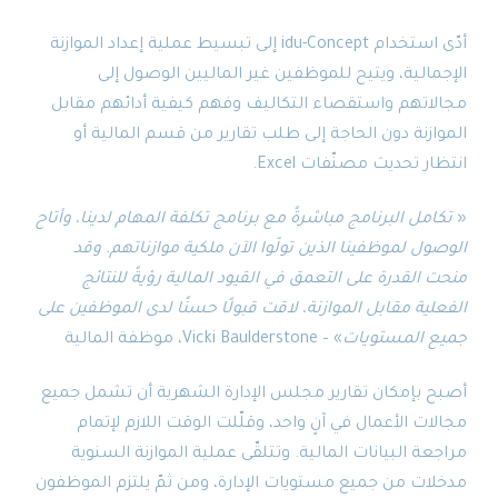
أدّى استخدام idu-Concept إلى تبسيط عملية إعداد الموازنة
الية، ويتيح للموظفين غير الماليين الوصول إلى
اتهم واستقصاء التكاليف وفهم كيفية أدائهم مقابل
زنة دون الحاجة إلى طلب تقارير من قسم المالية أو
ر تحديث مصنّفات Excel.
مل البرنامج مباشرةً مع برنامج تكلفة المهام لدينا، وأتاح
ل لموظفينا الذين تولّوا الآن ملكية موازناتهم. وقد
القدرة على التعمق في القيود المالية رؤيةً للنتائج
ية مقابل الموازنة، لاقت قبولًا حسنًا لدى الموظفين على
 المستويات
» – Vicki Baulderstone، موظفة المالية
 بإمكان تقارير مجلس الإدارة الشهرية أن تشمل جميع
ت الأعمال في آنٍ واحد، وقلّلت الوقت اللازم لإتمام
ة البيانات المالية. وتتلقّى عملية الموازنة السنوية
ات من جميع مستويات الإدارة، ومن ثمّ يلتزم الموظفون