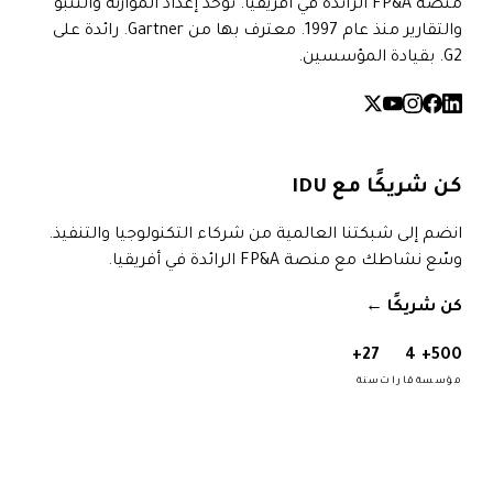
منصة FP&A الرائدة في أفريقيا. توحّد إعداد الموازنة والتنبؤ
والتقارير منذ عام 1997. معترف بها من Gartner. رائدة على
ريكًا مع IDU
إلى شبكتنا العالمية من شركاء التكنولوجيا والتنفيذ.
طك مع منصة FP&A الرائدة في أفريقيا.
ريكًا
→
27+
4
ة
قارات
سنة