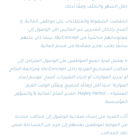
الشهر والتكيّف وفقًا لذلك.
ضت الضغوط والمتطلبات على موظفي المالية، إذ
بإمكان المديرين غير الماليين الآن الوصول إلى
معلوماتهم مباشرةً من idu-Concept، بينما كان عليهم
ًا طلب تقارير مفصّلة من قسم المالية.
ل قدرة جميع الموظفين على الوصول المتزامن إلى
مجالات المشاريع الفردية داخل idu-Concept ومراجعة النتائج
ديد الموازنات أو إجراء التغييرات، أصبح ‘موسم إعداد
زنة’ لدينا أقل إرهاقًا للجميع، ويقلّل الوقت اللازم
لية
» – Hayley Herbst، المدير العام للمالية
&
والشؤون
سسية
 القدرة على إسناد صلاحية الوصول إلى مجالات محددة
لموازنة لموظفين بعينهم إلى مزيد من المساءلة ضمن
المجالات.