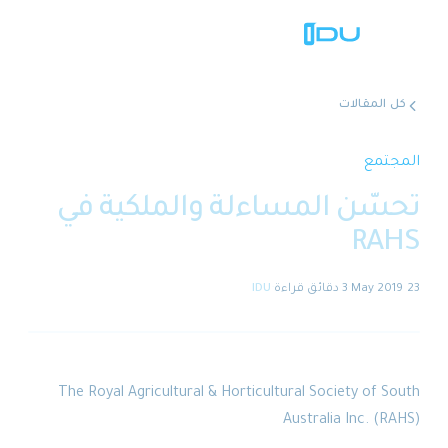
المقالات
الحلول
تمع
ّن المساءلة والملكية في
المنصة
RA
نجاح عالمي
·
3 دقائق
قراءة
·
IDU
المصادر
الشركة
The Royal Agricultural
&
Horticultural Society of 
Australia Inc. (
🇸🇦
عروض توضيحية