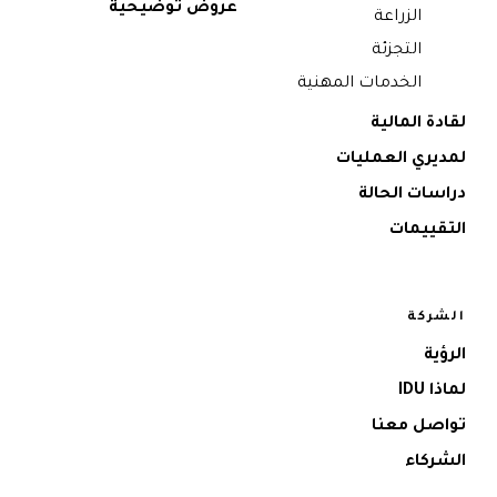
عروض توضيحية
الزراعة
التجزئة
الخدمات المهنية
 المالية
ري العمليات
ات الحالة
ييمات
كة
ة
ID
ل معنا
كاء