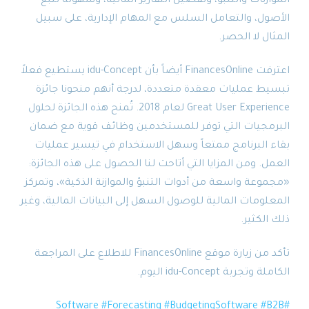
الموازنات والتنبؤ، وتفصيل التقارير المالية، وسهولة تتبع
الأصول، والتعامل السلس مع المهام الإدارية، على سبيل
المثال لا الحصر.
اعترفت FinancesOnline أيضاً بأن idu-Concept يستطيع فعلاً
تبسيط عمليات معقدة متعددة، لدرجة أنهم منحونا جائزة
Great User Experience لعام 2018. تُمنح هذه الجائزة لحلول
البرمجيات التي توفر للمستخدمين وظائف قوية مع ضمان
بقاء البرنامج ممتعاً وسهل الاستخدام في تيسير عمليات
العمل. ومن المزايا التي أتاحت لنا الحصول على هذه الجائزة:
«مجموعة واسعة من أدوات التنبؤ والموازنة الذكية»، وتمركز
المعلومات المالية للوصول السهل إلى البيانات المالية، وغير
ذلك الكثير.
تأكد من زيارة موقع FinancesOnline للاطلاع على المراجعة
الكاملة وتجربة idu-Concept اليوم.
#Forecasting
#BudgetingSoftware
#B2B
#Software