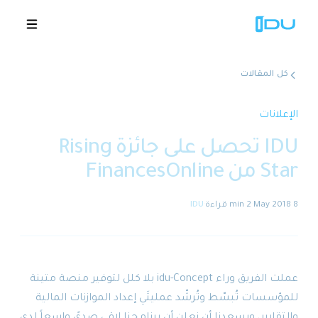
كل المقالات
الحلول
الإعلانات
IDU تحصل على جائزة Rising
المنصة
Star من FinancesOnline
نجاح عالمي
8 May 2018
·
2 min
قراءة
·
IDU
المصادر
الشركة
عملت الفريق وراء idu-Concept بلا كلل لتوفير منصة متينة
للمؤسسات تُبسّط وتُرشّد عمليتَي إعداد الموازنات المالية
🇸🇦
عروض توضيحية
والتقارير، ويسعدنا أن نعلن أن برنامجنا لاقى صدىً واسعاً لدى