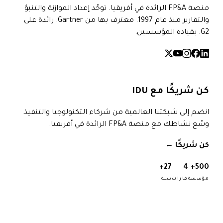
منصة FP&A الرائدة في أفريقيا. توحّد إعداد الموازنة والتنبؤ
والتقارير منذ عام 1997. معترف بها من Gartner. رائدة على
G2. بقيادة المؤسسين.
كن شريكًا مع IDU
انضم إلى شبكتنا العالمية من شركاء التكنولوجيا والتنفيذ.
وسّع نشاطك مع منصة FP&A الرائدة في أفريقيا.
كن شريكًا
→
27+
4
500+
مؤسسة
قارات
سنة