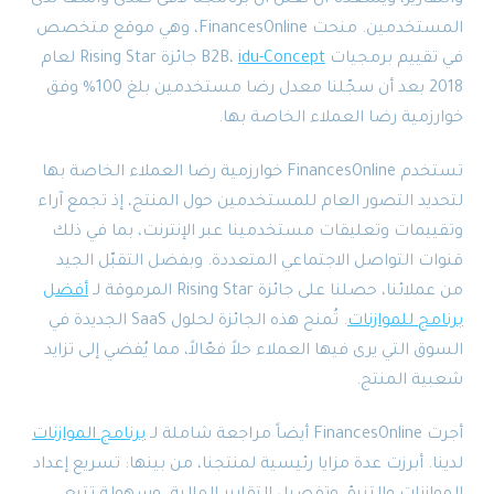
المستخدمين. منحت FinancesOnline، وهي موقع متخصص
في تقييم برمجيات B2B،
idu-Concept
جائزة Rising Star لعام
2018 بعد أن سجّلنا معدل رضا مستخدمين بلغ 100% وفق
خوارزمية رضا العملاء الخاصة بها.
تستخدم FinancesOnline خوارزمية رضا العملاء الخاصة بها
لتحديد التصور العام للمستخدمين حول المنتج، إذ تجمع آراء
وتقييمات وتعليقات مستخدمينا عبر الإنترنت، بما في ذلك
قنوات التواصل الاجتماعي المتعددة. وبفضل التقبّل الجيد
من عملائنا، حصلنا على جائزة Rising Star المرموقة لـ
أفضل
برنامج للموازنات
. تُمنح هذه الجائزة لحلول SaaS الجديدة في
السوق التي يرى فيها العملاء حلاً فعّالاً، مما يُفضي إلى تزايد
شعبية المنتج.
أجرت FinancesOnline أيضاً مراجعة شاملة لـ
برنامج الموازنات
لدينا. أبرزت عدة مزايا رئيسية لمنتجنا، من بينها: تسريع إعداد