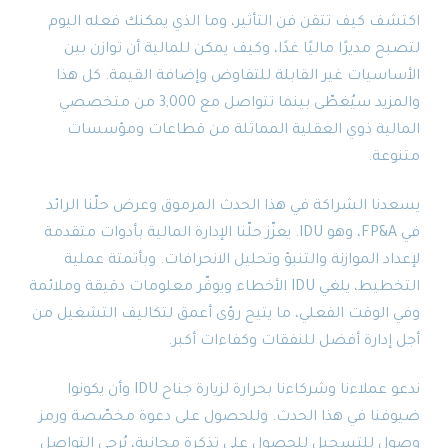
اكتشف كيف تتقن فن التأثير، وما الذي يمكنك فعله اليوم
لتصبح مديرًا ماليًا غدًا، وكيف يمكن للمالية أن توازن بين
الأساسيات غير القابلة للتفاوض وإضافة القيمة. كل هذا
والمزيد سيُغطّى بينما تتواصل مع 3,000 من متخصصي
المالية ذوي العقلية المماثلة من قطاعات ومؤسسات
متنوعة.
يسعدنا الشراكة في هذا الحدث المرموق وعرض حلّنا الرائد
في FP&A، وهو IDU. يعزّز حلّنا الإدارة المالية بأدوات متقدمة
لإعداد الموازنة والتنبؤ وتحليل الانحرافات. وبأتمتة عملية
التخطيط، يلغي IDU الأخطاء ويوفّر معلومات دقيقة وملائمة
وفي الوقت الفعلي، ما يتيح رؤى أعمق لتكاليف التشغيل من
أجل إدارة أفضل للنفقات وكفاءات أكبر.
ندعو عملاءنا وشركاءنا بحرارة لزيارة جناح IDU وأن يكونوا
ضيوفنا في هذا الحدث. وللحصول على دعوة مخصّصة ورمز
وصول للتسجيل للحصول على تذكرة مجانية، يُرجى التواصل