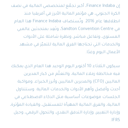
إن Finance Indaba، أكبر تجمّع لمتخصصي المالية في نصف
الكرة الجنوبي، هي مؤتمر المالية الأبرز في أفريقيا منذ
انطلاقها عام 2016. وتُستضاف Finance Indaba هذا العام
في Sandton Convention Centre، وتَعِد بمتحدثين عالميي
المستوى، وتفاعل مباشر، ونظرة شاملة على الأدوات
والخدمات التي تحتاجها الفرق المالية للتميّز في مشهد
الأعمال اليوم وغدًا.
سيكون الثلاثاء 10 أكتوبر اليوم الوحيد هذا العام الذي يمكنك
فيه مخالطة زملاء المالية، والتعلّم من كبار المديرين
الماليين (CFO) والمديرين الماليين وأبرز الخبراء، ومواكبة
أحدث وأفضل وأهم الأدوات والخدمات المالية. وستتناول
الجلسات موضوعات أساسية مثل الذكاء الاصطناعي في
المالية، والفرق المالية المهيأة للمستقبل، والقيادة المؤثرة،
وإدارة التغيير، وإدارة التدفق النقدي، والتحول الرقمي، وحيل
IFRS.