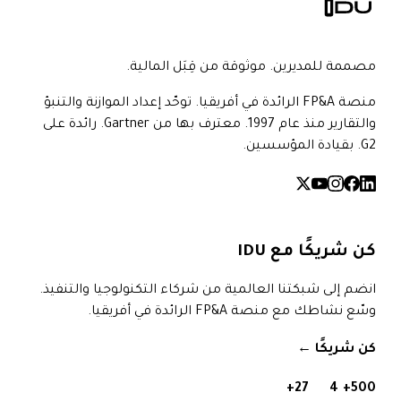
مصممة للمديرين. موثوقة من قِبَل المالية.
منصة FP&A الرائدة في أفريقيا. توحّد إعداد الموازنة والتنبؤ
والتقارير منذ عام 1997. معترف بها من Gartner. رائدة على
G2. بقيادة المؤسسين.
كن شريكًا مع IDU
انضم إلى شبكتنا العالمية من شركاء التكنولوجيا والتنفيذ.
وسّع نشاطك مع منصة FP&A الرائدة في أفريقيا.
كن شريكًا
→
27+
4
500+