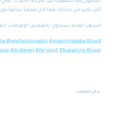
الوصول إليه بسهولة من شريط الأدوات. يتيح 
أكثر بكثير من بياناتك مما كان ممكناً سابقاً دون الحاجة إلى
الشهر القادم سنتناول بالتفصيل الإضافات العديدة إلى وحدة Admin، فلا
ata
#helpfunctionality
#importingdata
#tips
#tricks
vice
#drilldown
#Version5
#Budgeting
#Excel
كل المقالات