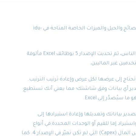
مرحباً بكم مجدداً في سلسلتنا المصغّرة من النصائح والحيل والميزات الخاصة المتاحة في idu-
إدراكاً بأن Excel هو الأساس الذي يألفه معظم الناس، تم تحديث الإصدار 5 بوظائف Excel مألوفة
خدمين غير الماليين.
تحتاج إلى عرضها لكل عرض وإعادة ترتيب الترتيب.
دير أي بيانات وفق شاشتك؛ مما يعني أنك تستطيع
ُصدَّر إلى Excel.
ير بياناتك وتعديلها وإعادة استيرادها إلى
تيراد إما للقيم أو الوحدات المحددة في أنواع
الموازنة حيثما ينطبق ذلك؛ ولا سيما نفقات رأس المال (Capex) التي لم تكن تميّز في الإصدار 4. كما