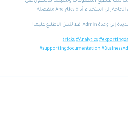
لك ذلك تقطيع المعلومات وتحليلها للحصول على
 استخدام أداة Analytics منفصلة.
 تنسَ الاطلاع عليها!
#Analytics
#exportingd
#supportingdocumentation
#BusinessAd