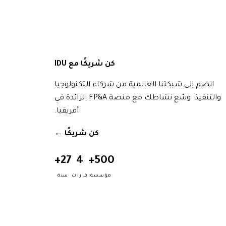
كن شريكًا مع IDU
انضم إلى شبكتنا العالمية من شركاء التكنولوجيا
والتنفيذ. وسّع نشاطك مع منصة FP&A الرائدة في
أفريقيا.
كن شريكًا
→
27+
4
500+
مؤسسة
قارات
سنة