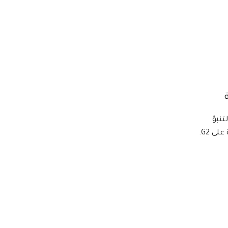
.
التنبؤ
والتقارير منذ عام 1997. معترف بها من Gartner. رائدة على G2.