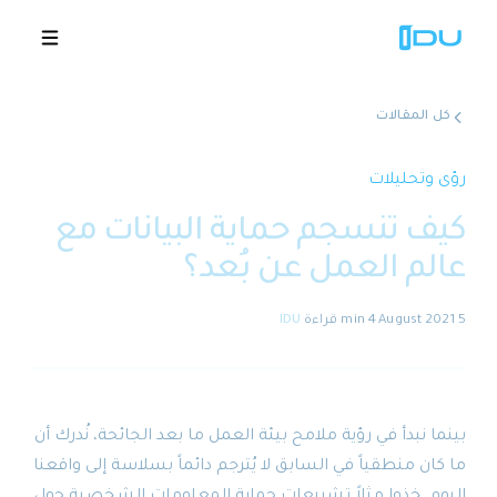
كل المقالات
الحلول
رؤى وتحليلات
كيف تنسجم حماية البيانات مع
المنصة
عالم العمل عن بُعد؟
نجاح عالمي
5 August 2021
·
4 min
قراءة
·
IDU
المصادر
الشركة
بينما نبدأ في رؤية ملامح بيئة العمل ما بعد الجائحة، نُدرك أن
ما كان منطقياً في السابق لا يُترجم دائماً بسلاسة إلى واقعنا
🇸🇦
عروض توضيحية
اليوم. خذوا مثلاً تشريعات حماية المعلومات الشخصية حول