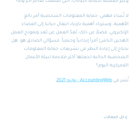
وغير العملية لحماية البيانات، التي صُمِّمت لعالم آخر وبه؟
لا تُساء فهمي: حماية المعلومات الشخصية أمر بالغ
الأهمية، وستزداد أهمية بازدياد انتقال حياتنا إلى الفضاء
الإلكتروني. فضلاً عن ذلك، يُعدّ العمل عن بُعد ونموذج العمل
الهجين الناشئ أمراً إيجابياً وحتمياً. فسؤالي الصادق هو: هل
نحتاج إلى إعادة النظر في تشريعات حماية المعلومات
الشخصية الحالية لجعلها أكثر ملاءمة لبيئة الأعمال
اللامركزية اليوم؟
نُشر في
AccountingWeb - يوليو 2021
كل المقالات