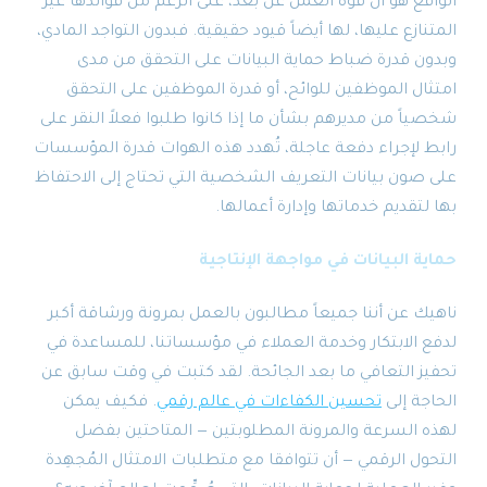
الواقع هو أن قوة العمل عن بُعد، على الرغم من فوائدها غير
المتنازع عليها، لها أيضاً قيود حقيقية. فبدون التواجد المادي،
وبدون قدرة ضباط حماية البيانات على التحقق من مدى
امتثال الموظفين للوائح، أو قدرة الموظفين على التحقق
شخصياً من مديرهم بشأن ما إذا كانوا طلبوا فعلاً النقر على
رابط لإجراء دفعة عاجلة، تُهدد هذه الهوات قدرة المؤسسات
على صون بيانات التعريف الشخصية التي تحتاج إلى الاحتفاظ
بها لتقديم خدماتها وإدارة أعمالها.
حماية البيانات في مواجهة الإنتاجية
ناهيك عن أننا جميعاً مطالبون بالعمل بمرونة ورشاقة أكبر
لدفع الابتكار وخدمة العملاء في مؤسساتنا، للمساعدة في
تحفيز التعافي ما بعد الجائحة. لقد كتبت في وقت سابق عن
الحاجة إلى
تحسين الكفاءات في عالم رقمي
. فكيف يمكن
لهذه السرعة والمرونة المطلوبتين — المتاحتين بفضل
التحول الرقمي — أن تتوافقا مع متطلبات الامتثال المُجهِدة