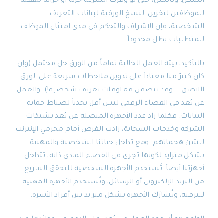
السكن. وبالمثل، حتى لو وفّرت الشركة خزنة أو خزانة مقفلة
للموظفين لتخزين النسخ الورقية لبيانات التعريف
الشخصية، فإن الإشراف والتحكم في مدى امتثال الموظف
للمتطلبات يظل محدوداً.
بالتأكيد، بيئة العمل الخالية تماماً من الورق حل محتمل (وإن
كان كثيرٌ منا معتاداً على تدوين ملاحظات سريعة على الورق
اللاصق — وقد تتضمن معلومات تعريف شخصية!). والعمل
عن بُعد في الفضاء الرقمي ليس أقل تحدياً لضباط حماية
البيانات. فكلما زاد عدد الأجهزة المتصلة عن بُعد بشبكات
الشركة وخدمات السحابة، زادت الفرص أمام مجرمي الإنترنت
للشن هجماتهم. ومع تداخل حياتنا الشخصية والمهنية
بشكل متزايد لكونها تجري في الفضاء المادي ذاته، تتداخل
أجهزتنا أيضاً: تُستخدم الأجهزة الشخصية للتحقق السريع
من البريد الإلكتروني أو الرسائل، وتُستخدم الأجهزة المهنية
للترفيه، وتُشارَك الأجهزة بشكل متزايد بين أفراد الأسرة.