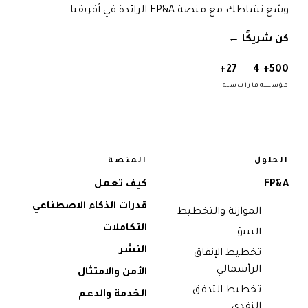
وسّع نشاطك مع منصة FP&A الرائدة في أفريقيا.
كن شريكًا
→
27+
4
500+
مؤسسة
قارات
سنة
الحلول
المنصة
FP&A
كيف تعمل
قدرات الذكاء الاصطناعي
الموازنة والتخطيط
التكاملات
التنبؤ
النشر
تخطيط الإنفاق
الرأسمالي
الأمن والامتثال
تخطيط التدفق
الخدمة والدعم
النقدي