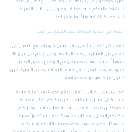
كان الموظفون على شبكة الشركة، وكان بالإمكان مراقبة
النشاط والتحكم فيه لحماية الوصول إلى بيانات التعريف
الشخصية القيّمة وتنقّلها وتخزينها.
الهوة في حماية البيانات عند العمل عن بُعد
انقلب كل ذلك رأساً على عقب بسرعة ودراما مع التحول إلى
العمل من المنزل في بداية الجائحة. وعلى الرغم من مرور 18
شهراً أُتيحت فيها الفرصة لترسّخ الأوضاع وتعزيز التدابير
المؤقتة وسد الثغرات في حماية البيانات وتدابير الأمن الأخرى،
لا تزال هناك هوة واسعة قائمة.
فعلى سبيل المثال، لا يُعقل توقّع وجود تدابير أمنية مادية
مماثلة في منازل الأشخاص
'
. هل يمكنكم تخيّل مطالبة
الموظفين بتركيب كاميرات أمنية وماسحات بيومترية في
مكتبهم المنزلي أو مكان عملهم؟ يبدو ذلك تجاوزاً صارخاً
وانتهاكاً لخصوصيتهم وخصوصية عائلاتهم أو شركاء