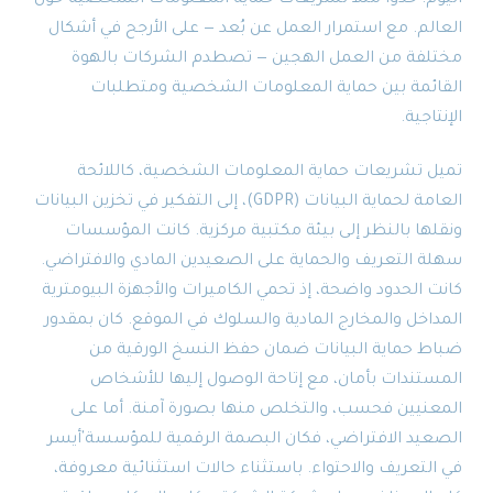
العالم. مع استمرار العمل عن بُعد — على الأرجح في أشكال
مختلفة من العمل الهجين — تصطدم الشركات بالهوة
القائمة بين حماية المعلومات الشخصية ومتطلبات
الإنتاجية.
تميل تشريعات حماية المعلومات الشخصية، كاللائحة
العامة لحماية البيانات (GDPR)، إلى التفكير في تخزين البيانات
ونقلها بالنظر إلى بيئة مكتبية مركزية. كانت المؤسسات
سهلة التعريف والحماية على الصعيدين المادي والافتراضي.
كانت الحدود واضحة، إذ تحمي الكاميرات والأجهزة البيومترية
المداخل والمخارج المادية والسلوك في الموقع. كان بمقدور
ضباط حماية البيانات ضمان حفظ النسخ الورقية من
المستندات بأمان، مع إتاحة الوصول إليها للأشخاص
المعنيين فحسب، والتخلص منها بصورة آمنة. أما على
الصعيد الافتراضي، فكان البصمة الرقمية للمؤسسة
'
أيسر
في التعريف والاحتواء. باستثناء حالات استثنائية معروفة،