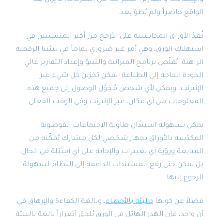
الواقع حاضراً ولم يُطوَ بعد.
تُعدّ الأوراق المحاسبية على الأرجح من أكبر المتسببين في
استهلاك الورق، وهي أمر غير ضروري تماماً في بيئتنا الرقمية
الراهنة. يُقلّص برنامج الميزانية والتنبؤ وإعداد التقارير عالي
الجودة الحاجة إلى الطباعة. يمكن تخزين كل شيء عبر
الإنترنت، ويمكن لأي شخص مُخوَّل الوصول إلى جميع هذه
المعلومات من أي مكان، عبر الإنترنت وفي الوقت الفعلي.
يمكن بسهولة استبدال طاولة الاجتماعات الفوضوية
المكدّسة بالأوراق بجهاز شخصي لكل مشارك يُمكّنه من
المتابعة ورؤية أي تغييرات والإجابة على أي أسئلة في الحال.
بل يمكن حتى رفع المستندات الداعمة إلى النظام لسهولة
الرجوع إليها.
فضلاً عن كونها
مليئة بالأخطاء
، وبالغة الكفاءة والإرهاق في
آنٍ واحد، فإن الهدر الهائل في الورق يُلحق أضراراً بالغة بالبيئة.