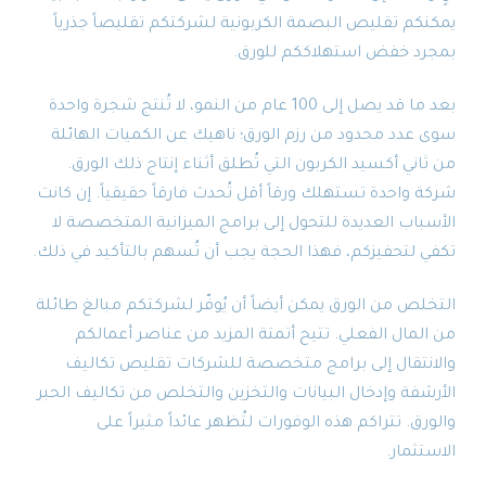
يمكنكم تقليص البصمة الكربونية لشركتكم تقليصاً جذرياً
بمجرد خفض استهلاككم للورق.
بعد ما قد يصل إلى 100 عام من النمو، لا تُنتج شجرة واحدة
سوى عدد محدود من رزم الورق؛ ناهيك عن الكميات الهائلة
من ثاني أكسيد الكربون التي تُطلق أثناء إنتاج ذلك الورق.
شركة واحدة تستهلك ورقاً أقل تُحدث فارقاً حقيقياً. إن كانت
الأسباب العديدة للتحول إلى برامج الميزانية المتخصصة لا
تكفي لتحفيزكم، فهذا الحجة يجب أن تُسهم بالتأكيد في ذلك.
التخلص من الورق يمكن أيضاً أن يُوفّر لشركتكم مبالغ طائلة
من المال الفعلي. تتيح أتمتة المزيد من عناصر أعمالكم
والانتقال إلى برامج متخصصة للشركات تقليص تكاليف
الأرشفة وإدخال البيانات والتخزين والتخلص من تكاليف الحبر
والورق. تتراكم هذه الوفورات لتُظهر عائداً مثيراً على
الاستثمار.