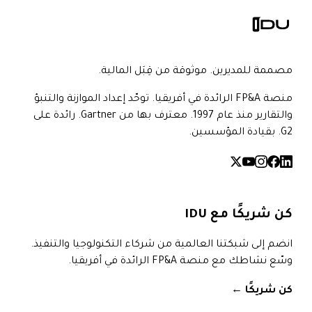
مصممة للمديرين. موثوقة من قِبَل المالية.
منصة FP&A الرائدة في أفريقيا. توحّد إعداد الموازنة والتنبؤ
والتقارير منذ عام 1997. معترف بها من Gartner. رائدة على
G2. بقيادة المؤسسين.
كن شريكًا مع IDU
انضم إلى شبكتنا العالمية من شركاء التكنولوجيا والتنفيذ.
وسّع نشاطك مع منصة FP&A الرائدة في أفريقيا.
كن شريكًا
→