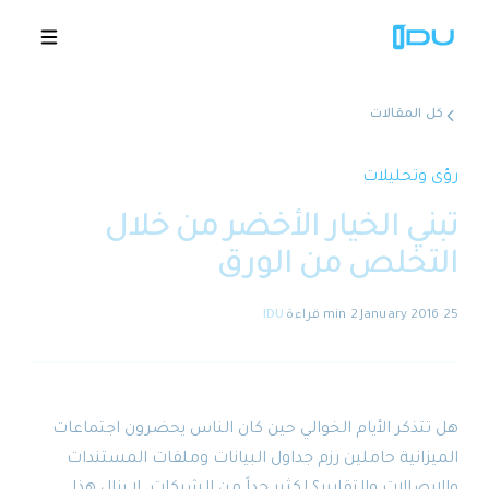
كل المقالات
الحلول
رؤى وتحليلات
تبني الخيار الأخضر من خلال
المنصة
التخلص من الورق
نجاح عالمي
25 January 2016
·
2 min
قراءة
·
IDU
المصادر
الشركة
هل تتذكر الأيام الخوالي حين كان الناس يحضرون اجتماعات
الميزانية حاملين رزم جداول البيانات وملفات المستندات
🇸🇦
عروض توضيحية
والإيصالات والتقارير؟ لكثير جداً من الشركات، لا يزال هذا