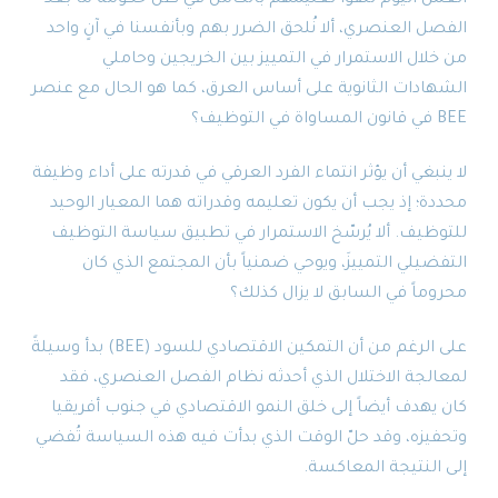
الفصل العنصري، ألا نُلحق الضرر بهم وبأنفسنا في آنٍ واحد
من خلال الاستمرار في التمييز بين الخريجين وحاملي
الشهادات الثانوية على أساس العرق، كما هو الحال مع عنصر
BEE في قانون المساواة في التوظيف؟
لا ينبغي أن يؤثر انتماء الفرد العرقي في قدرته على أداء وظيفة
محددة؛ إذ يجب أن يكون تعليمه وقدراته هما المعيار الوحيد
للتوظيف. ألا يُرسّخ الاستمرار في تطبيق سياسة التوظيف
التفضيلي التمييزَ، ويوحي ضمنياً بأن المجتمع الذي كان
محروماً في السابق لا يزال كذلك؟
على الرغم من أن التمكين الاقتصادي للسود (BEE) بدأ وسيلةً
لمعالجة الاختلال الذي أحدثه نظام الفصل العنصري، فقد
كان يهدف أيضاً إلى خلق النمو الاقتصادي في جنوب أفريقيا
وتحفيزه، وقد حلّ الوقت الذي بدأت فيه هذه السياسة تُفضي
إلى النتيجة المعاكسة.