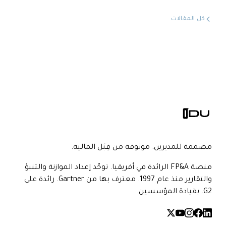
كل المقالات
مصممة للمديرين. موثوقة من قِبَل المالية.
منصة FP&A الرائدة في أفريقيا. توحّد إعداد الموازنة والتنبؤ
والتقارير منذ عام 1997. معترف بها من Gartner. رائدة على
G2. بقيادة المؤسسين.