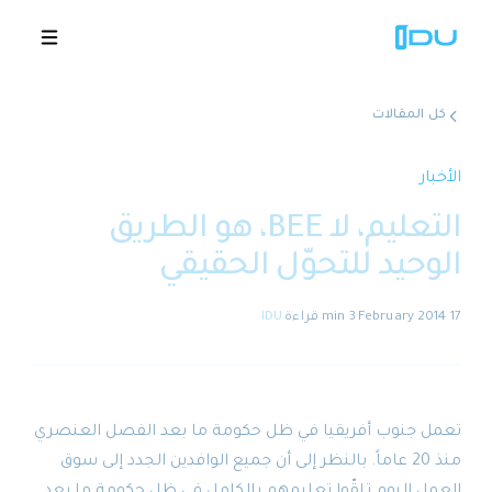
كل المقالات
الحلول
الأخبار
التعليم، لا BEE، هو الطريق
المنصة
الوحيد للتحوّل الحقيقي
نجاح عالمي
17 February 2014
·
3 min
قراءة
·
IDU
المصادر
الشركة
تعمل جنوب أفريقيا في ظل حكومة ما بعد الفصل العنصري
منذ 20 عاماً. بالنظر إلى أن جميع الوافدين الجدد إلى سوق
🇸🇦
عروض توضيحية
العمل اليوم تلقّوا تعليمهم بالكامل في ظل حكومة ما بعد