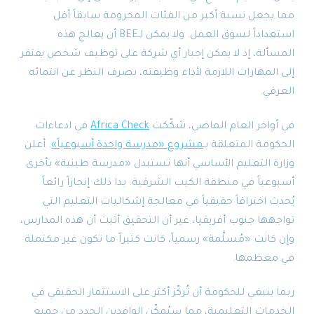
مما يجعل نسبة أكبر من الفئات المحرومة سابقاً أقل
استعداداً لسوق العمل. ولا يمكن لـBEE أن يعالج هذه
المسألة، إذ لا يمكن إجبار أي شركة على توظيف شخص يفتقر
إلى المهارات اللازمة لأداء وظيفته، بصرف النظر عن انتمائه
العرقي.
في أواخر العام الماضي، شكّكت
Africa Check
في ادعاءات
الحكومة المتعلقة بـ
مشروع «مدرسة واحدة أسبوعياً»
. أعلن
وزارة التعليم الأساسي أنها تستبدل «مدرسة طينية» بأخرى
أسبوعياً في منطقة الكيب الشرقية. بدا ذلك إنجازاً رائعاً
يُحدث اختراقاً حقيقياً في معالجة إشكاليات التعليم التي
تواجهها جنوب أفريقيا، غير أن التحقيق أثبت أن هذه المدارس،
وإن كانت «مُسلَّمة» رسمياً، كانت كثيراً ما تكون غير مكتملة
في معظمها.
ربما ينبغي للحكومة أن تُركّز أكثر على الاستثمار الحقيقي في
الخدمات التعليمية، مما سيُمكّن الوافدين الجدد من جميع