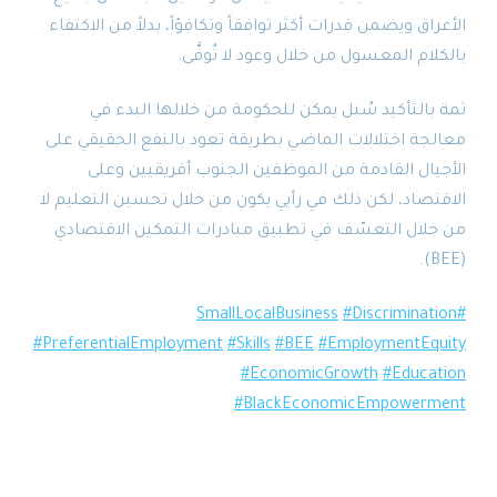
الأعراق ويضمن قدرات أكثر توافقاً وتكافؤاً، بدلاً من الاكتفاء
بالكلام المعسول من خلال وعود لا تُوفَّى.
ثمة بالتأكيد سُبل يمكن للحكومة من خلالها البدء في
معالجة اختلالات الماضي بطريقة تعود بالنفع الحقيقي على
الأجيال القادمة من الموظفين الجنوب أفريقيين وعلى
الاقتصاد، لكن ذلك في رأيي يكون من خلال تحسين التعليم لا
من خلال التعسّف في تطبيق مبادرات التمكين الاقتصادي
(BEE).
#Discrimination
#SmallLocalBusiness
#PreferentialEmployment
#Skills
#BEE
#EmploymentEquity
#EconomicGrowth
#Education
#BlackEconomicEmpowerment