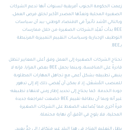
زعمت الحكومة الجنوب أفريقية لسنوات أنها تدعم الشركات
الصغيرة المحلية وتعدّها المصدر الأكبر لخلق فرص العمل،
وبالتالي الأشد تأثيراً في الاقتصاد الوطني؛ بيد أن سياسات
BEE بدأت تُقيّد الشركات الصغيرة من خلال ممارسات
التوظيف الإجبارية وسياسات التقييم التمييزية المرتبطة
بـBEE.
تحتاج الشركات الصغيرة إلى العمل وفق أعلى المعايير لتظل
قادرةً على المنافسة، وبينما يحمل BEE بعض المزايا، فإنه لا
ينبغي تطبيقه بشكل أعمى مع تجاهل المهارات المطلوبة
للمنصب المُشغَل، إذ لا يمكن أن يُفضي ذلك إلا إلى تدهور
جودة الخدمة. كما يحتاج إلى تحديد إطار زمني لانتهاء تطبيقه؛
غير أنه وبما أن بطاقة تقييم BEE خضعت لمراجعة جديدة
مرةً أخرى مما يُضاعف الضغط على الشركات الصغيرة
المحلية، فلا يلوح في الأفق أي نهاية محتملة.
يظل التعليم المتاح في هذا البلد غير متكافئ إلى حدٍّ بعيد،