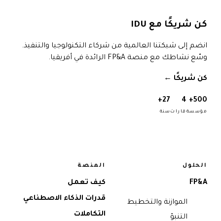
كن شريكًا مع IDU
انضم إلى شبكتنا العالمية من شركاء التكنولوجيا والتنفيذ.
وسّع نشاطك مع منصة FP&A الرائدة في أفريقيا.
كن شريكًا
→
27+
4
500+
مؤسسة
قارات
سنة
الحلول
المنصة
FP&A
كيف تعمل
قدرات الذكاء الاصطناعي
الموازنة والتخطيط
التكاملات
التنبؤ