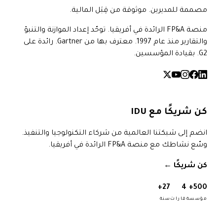
مصممة للمديرين. موثوقة من قِبَل المالية.
منصة FP&A الرائدة في أفريقيا. توحّد إعداد الموازنة والتنبؤ
والتقارير منذ عام 1997. معترف بها من Gartner. رائدة على
G2. بقيادة المؤسسين.
كن شريكًا مع IDU
انضم إلى شبكتنا العالمية من شركاء التكنولوجيا والتنفيذ.
وسّع نشاطك مع منصة FP&A الرائدة في أفريقيا.
كن شريكًا
→
27+
4
500+
مؤسسة
قارات
سنة