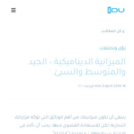
كل المقالات
الحلول
رؤى وتحليلات
الميزانية الديناميكية – الجيد
المنصة
والمتوسط والسيئ
نجاح عالمي
14 April 2014
·
2 min
قراءة
·
IDU
المصادر
الشركة
ينبغي أن تكون ميزانيتك من أهم الوثائق التي توجّه قراراتك
التجارية؛ لكن للاستفادة القصوى منها، يجب أن تأخذ في
🇸🇦
عروض توضيحية
الاعتبار سيناريوهات متعددة لـ"ماذا لو".