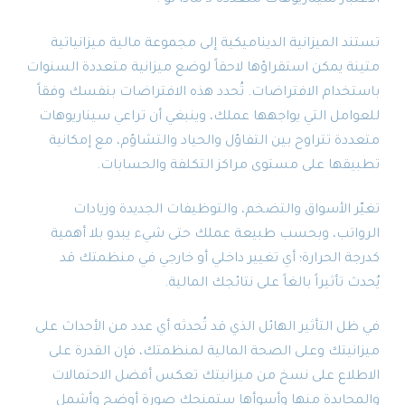
تستند الميزانية الديناميكية إلى مجموعة مالية ميزانياتية
متينة يمكن استقراؤها لاحقاً لوضع ميزانية متعددة السنوات
باستخدام الافتراضات. تُحدد هذه الافتراضات بنفسك وفقاً
للعوامل التي يواجهها عملك، وينبغي أن تراعي سيناريوهات
متعددة تتراوح بين التفاؤل والحياد والتشاؤم، مع إمكانية
تطبيقها على مستوى مراكز التكلفة والحسابات.
تغيّر الأسواق والتضخم، والتوظيفات الجديدة وزيادات
الرواتب، وبحسب طبيعة عملك حتى شيء يبدو بلا أهمية
كدرجة الحرارة؛ أي تغيير داخلي أو خارجي في منظمتك قد
يُحدث تأثيراً بالغاً على نتائجك المالية.
في ظل التأثير الهائل الذي قد تُحدثه أي عدد من الأحداث على
ميزانيتك وعلى الصحة المالية لمنظمتك، فإن القدرة على
الاطلاع على نسخ من ميزانيتك تعكس أفضل الاحتمالات
والمحايدة منها وأسوأها ستمنحك صورة أوضح وأشمل