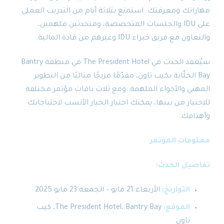
مهاراتك ومعرفتك. استمتع بثلاثة أيام من التدريب العملي
على IDU والجلسات المتخصصة، ومتحدثين ملهمين،
والتعاون مع فريق خبراء IDU وغيرهم من قادة المالية.
سيُعقد الحدث في The President Hotel في منطقة Bantry
Bay الخلّابة بكيب تاون، مقدّمًا مزيجًا مثاليًا من التطوير
المهني والأجواء الملهمة. ومع ثلاث باقات مؤتمر مختلفة
للاختيار من بينها، يمكنك اختيار الخيار الأنسب لاحتياجاتك
وأهدافك.
معلومات المؤتمر
تفاصيل الحدث:
التواريخ:
الأربعاء 21 مايو – الجمعة 23 مايو 2025
الموقع:
The President Hotel، Bantry Bay، كيب
تاون