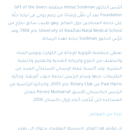
أسّس الدكتور Imtiaz Sooliman منظمة Gift of the Givers
Foundation بعد أن تلقّى إرشادًا من زعيم روحي في تركيا حثّه
على خدمة المحتاجين حول العالم. وهو طبيب سابق تخرّج من
University of KwaZulu-Natal Medical School عام 1984، وقد
كرّس الدكتور Sooliman حياته لهذه الرسالة.
تعطي منظمته الأولوية للإغاثة في الكوارث وتوفير المياه
والتخفيف من الجوع والرعاية الصحية والتعليم والتنمية
البشرية. وقد أكسبه عمله الإنساني الاستثنائي العديد من
التكريمات، منها وسام الرئيس لنجمة جنوب أفريقيا، وجائزة
Paul Harris من Rotary Club عام 2005، والجائزة الرئاسية من
الرئيس الباكستاني الأسبق Pervez Musharraf مقابل
المساعدة التي قُدّمت أثناء زلزال باكستان 2006.
نبذة عن المؤتمر
إن مؤتمر هذا العام، «تبسيط التعقيد»، يدعوك إلى تعزيز