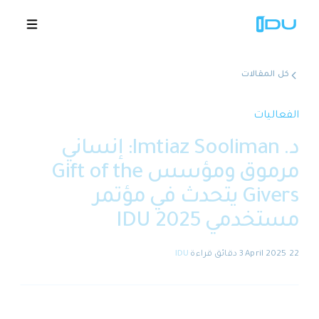
كل المقالات
الحلول
الفعاليات
د. Imtiaz Sooliman: إنساني
المنصة
مرموق ومؤسس Gift of the
نجاح عالمي
Givers يتحدث في مؤتمر
مستخدمي IDU 2025
المصادر
22 April 2025
·
3 دقائق
قراءة
·
IDU
الشركة
🇸🇦
عروض توضيحية