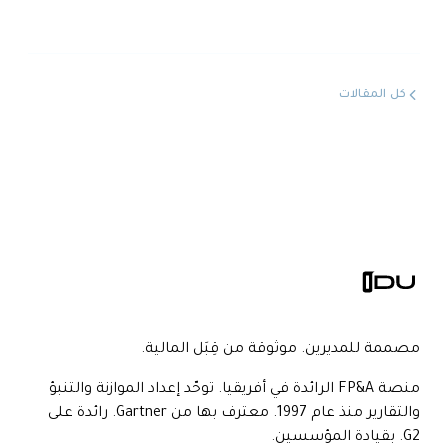
كل المقالات
مصممة للمديرين. موثوقة من قِبَل المالية.
منصة FP&A الرائدة في أفريقيا. توحّد إعداد الموازنة والتنبؤ
والتقارير منذ عام 1997. معترف بها من Gartner. رائدة على
G2. بقيادة المؤسسين.