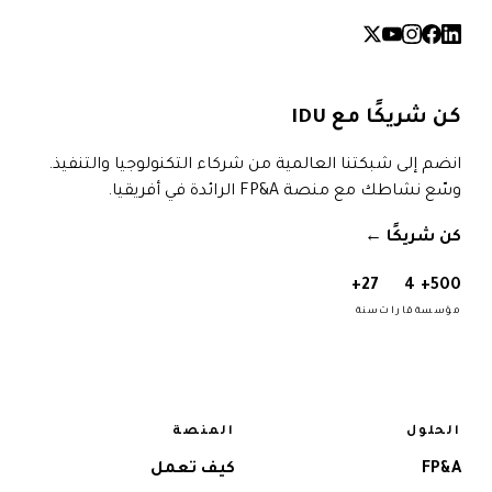
كن شريكًا مع IDU
انضم إلى شبكتنا العالمية من شركاء التكنولوجيا والتنفيذ.
وسّع نشاطك مع منصة FP&A الرائدة في أفريقيا.
كن شريكًا
→
27+
4
500+
مؤسسة
قارات
سنة
الحلول
المنصة
FP&A
كيف تعمل