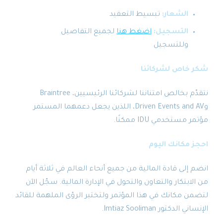
الشعار:
تبسيط التعقيد
التسجيل:
اضغط هنا
لجميع التفاصيل
وللتسجيل
شكر خاص لشركائنا
نتقدّم بخالص امتناننا لشركائنا الرئيسيين، Braintree
وDriven Events and AV، اللذين يجعل دعمهما المستمر
مؤتمر مستخدمي IDU ممكنًا.
احجز مكانك اليوم
انضم إلى قادة المالية من جميع أنحاء العالم في ثلاثة أيام
من الابتكار والتعاون والتحول في الإدارة المالية. سجّل الآن
لتضمن مكانك في هذا المؤتمر ولتختبر الرؤى الملهمة للقائد
الإنساني الدكتور Imtiaz Sooliman.