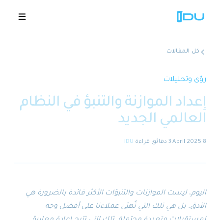
كل المقالات
الحلول
رؤى وتحليلات
إعداد الموازنة والتنبؤ في النظام
المنصة
العالمي الجديد
نجاح عالمي
8 April 2025
·
3 دقائق
قراءة
·
IDU
المصادر
الشركة
اليوم، ليست الموازنات والتنبؤات الأكثر فائدة بالضرورة هي
الأدق. بل هي تلك التي تُهيّئ عملاءنا على أفضل وجه
🇸🇦
عروض توضيحية
لمستقبلات متعددة محتملة. تلك التي تتيح إعادة معايرة