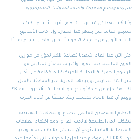
سريعة وتضع محفّزات واضحة للتحولات الاستراتيجية.
وأنا أكتب هذا في فبراير، لنشره في أبريل، أتساءل كيف
سيبدو العالم حين يظهر هذا المقال. وإذا كانت الأسابيع
الستة الأولى من عام 2025 مؤشرًا، فلن يفاجئني شيء تقريبًا.
حتى الآن هذا العام، شهدنا تصاعدًا لأكبر تحوّل في موازين
القوى العالمية منذ عقود. وأكثر ما يتصدّر العناوين هو
الرسوم الجمركية التجارية الأمريكية المتقطّعة على أكبر
شركائها التجاريين، وردودهم الفورية غير المفاجئة بالمثل.
لكن هذا جزء من حركة أوسع نحو الانعزالية – أتذكرون Brexit؟
ويبدو أن هذا الاتجاه يكتسب زخمًا مقلقًا في أنحاء الغرب.
النظام الاقتصادي العالمي يتصدّع، والتحالفات التقليدية
تتفكك. لكن الطبيعة لا تحب الفراغ، ومع اختفاء العلاقات
الاقتصادية القائمة، يُرجَّح أن تتشكل علاقات جديدة. وتبدو
دول BRICS في موضع جيد لملء الفجوات التي تخلّفها هذه