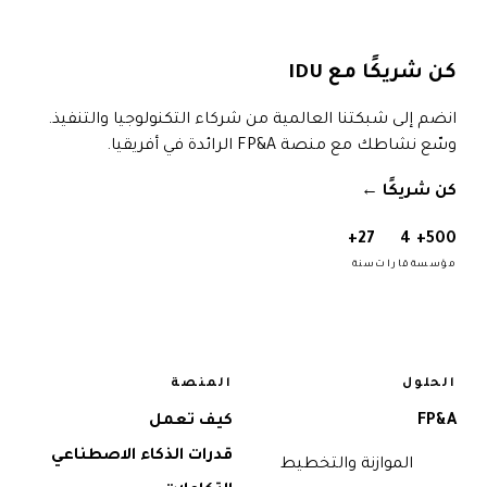
كن شريكًا مع IDU
انضم إلى شبكتنا العالمية من شركاء التكنولوجيا والتنفيذ.
وسّع نشاطك مع منصة FP&A الرائدة في أفريقيا.
كن شريكًا
→
27+
4
500+
مؤسسة
قارات
سنة
الحلول
المنصة
FP&A
كيف تعمل
قدرات الذكاء الاصطناعي
الموازنة والتخطيط