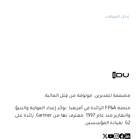
كل المقالات
مصممة للمديرين. موثوقة من قِبَل المالية.
منصة FP&A الرائدة في أفريقيا. توحّد إعداد الموازنة والتنبؤ
والتقارير منذ عام 1997. معترف بها من Gartner. رائدة على
G2. بقيادة المؤسسين.