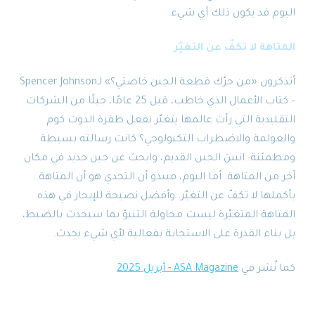
اليوم قد يكون ذلك أي شيء.
المتاهة لا تكفّ عن التغيّر
أتذكرون «من حرّك قطعة الجبن خاصتي؟» لـSpencer Johnson
– كتاب الأعمال الذي خاطب، قبل 25 عامًا، جيلًا من الشركات
التقليدية التي رأت عالمها يتغيّر بفعل طفرة الدوت كوم
والعولمة والاضطراب التكنولوجي؟ كانت رسالته بسيطة
ومطمئنة: انسَ الجبن القديم، وابحث عن جبن جديد في مكان
آخر من المتاهة. أما اليوم، فيبدو أن التحدي هو أن المتاهة
بأكملها لا تكفّ عن التغيّر. وأفضل نصيحة للإبحار في هذه
المتاهة المتغيّرة ليست محاولة التنبؤ بما سيحدث بالضبط،
بل بناء القدرة على الاستجابة بفعالية لأي شيء يحدث.
كما نُشر في
ASA Magazine - أبريل 2025