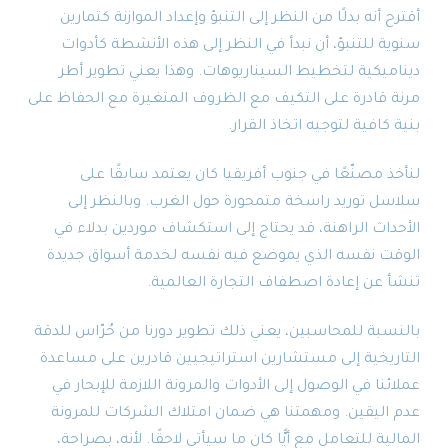
أقترح أنه بدلًا من النظر إلى التنبؤ وإعداد الموازنة كتمارين
سنوية للتنبؤ، أن نبدأ في النظر إلى هذه الأنشطة كأدوات
ديناميكية لتخطيط السيناريوهات. وهذا يعني تطوير أطر
مرنة قادرة على التكيف مع الظروف المتغيرة مع الحفاظ على
بنية كافية لتوجيه اتخاذ القرار.
لنأخذ مصنّعًا في جنوب أفريقيا كان يعتمد سابقًا على
سلاسل توريد راسخة متمحورة حول الغرب. وبالنظر إلى
الأحداث الراهنة، قد يحتاج إلى استكشاف موردين بدلاء في
الوقت نفسه الذي يموضع فيه نفسه لخدمة أسواق جديدة
تنشأ عن إعادة اصطفاف التجارة العالمية.
بالنسبة للمحاسبين، يعني ذلك تطوير دورنا من حُرّاس للدقة
التاريخية إلى مستشارين استراتيجيين قادرين على مساعدة
عملائنا في الوصول إلى الأدوات والمرونة اللازمة للإبحار في
عدم اليقين. ومهمتنا هي ضمان امتلاك الشركات للمرونة
المالية للتعامل مع أيًّا كان ما سيأتي لاحقًا. لأنه، بصراحة،