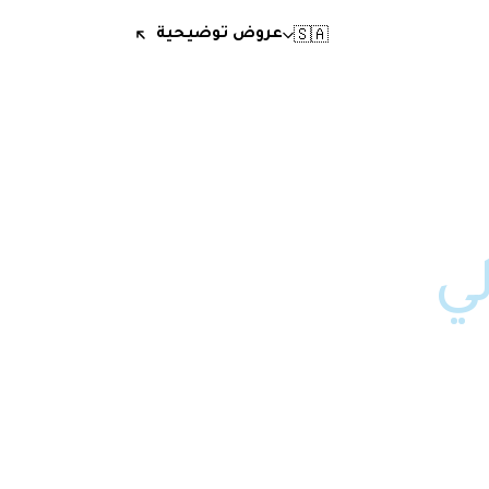
🇸🇦
عروض توضيحية
لي