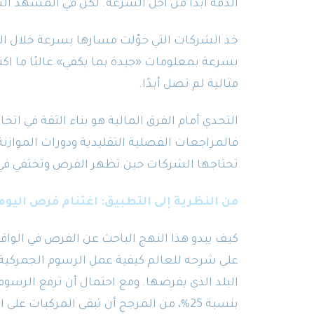
الدقة أبدًا من أجل السرعة. لكن في المشهد السر
خذ الشركات التي حوّلت مسارها بسرعة خلال ال
بسرعة بمعلومات «جيدة بما يكفي» غالبًا ما اك
مثالية لم تصل أبدًا.
التحدي أمام الفرق المالية هو بناء الثقة في اتخ
فالمراجعات الفصلية التقليدية ودورات الموازنة
تحتاجها الشركات حين تظهر الفرص وتختفي في
من النظرية إلى التطبيق: اغتنام فرص اليوم
كيف يبدو هذا النهج الباحث عن الفرص في الواقع
على شرحه للعالم كيفية عمل الرسوم الجمركية، 
البلد الذي يفرضها. ومع احتمال أن ترفع الرسو
بنسبة 25%، من المرجح أن تبقى المركبات على الطريق فترة أطول وأن يزدهر سوق المستعمل.