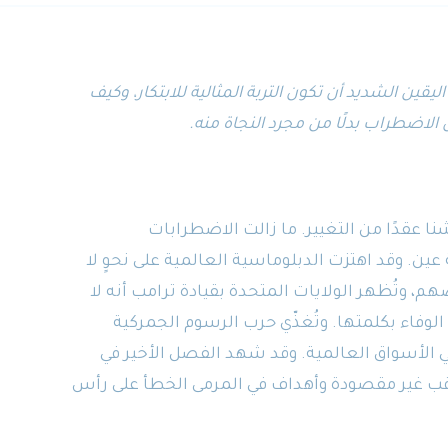
 لفترات عدم اليقين الشديد أن تكون التربة المثالية للابتكار، وكيف
اضطراب بدلًا من مجرد النجاة منه.
اية عام 2025، يبدو أننا عشنا عقدًا من التغيير. ما زالت الاضطرابات
. وقد اهتزت الدبلوماسية العالمية على نحوٍ لا
هم، وتُظهر الولايات المتحدة بقيادة ترامب أنه لا
 الوفاء بكلمتها. وتُغذّي حرب الرسوم الجمركية
 الأسواق العالمية. وقد شهد الفصل الأخير في
قب غير مقصودة وأهداف في المرمى الخطأ على رأس