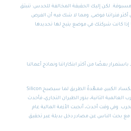
مسبوقة. لكن إليك الحقيقة المخالفة للحدس: تنبثق
ل أكثر فتراتنا فوضى. ومما لا شك فيه أن الفرص
 إذا كانت شركتك في موضع يتيح لها تحديدها
استمرار بعضًا من أكثر ابتكاراتنا ونماذج أعمالنا
تأسست Hewlett-Packard في كراج في أعماق الكساد الكبير، ممهّدةً الطريق لما سيصبح Silicon
 الحرب العالمية الثانية، بذور الطيران التجاري، فأحدث
رب. وفي وقت أحدث، أنجبت الأزمة المالية عام
2008 اقتصاد المشاركة، إذ برزت Airbnb وUber مع بحث الناس عن مصادر دخل بديلة عبر تحقيق