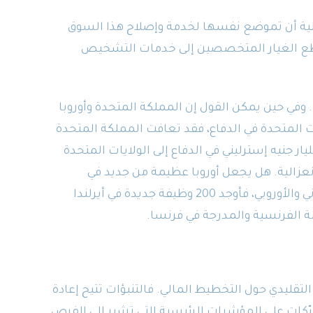
بلية أن تموضع نفسها لخدمة وإصلاح هذا السوق
 قطع الغيار المتخصصين إلى خدمات التشخيص
 وفي حين يمكن القول إن المملكة المتحدة وأوروبا
ت المتحدة في الدفاع، فقد تعافت المملكة المتحدة
ة. ولم يذهب استثمارها الأخير البالغ 1.6 مليار جنيه إسترليني في الدفاع إلى الولايات المتحدة
عزالية. هل يجعل أوروبا عظيمة من جديد في
الواقع؟). بل ذهب مباشرةً إلى الاقتصاد البريطاني والأوروبي، فأوجد 200 وظيفة جديدة في أيرلندا
تقليدي حول التخطيط المالي. فالتنبؤات تتيح إعادة
رّكات على المؤشرات الرئيسية التي تشير إلى الفرص