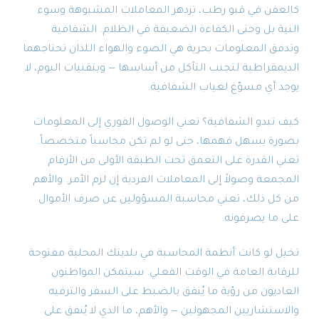
كالعفن في قبو رطب، تزدهر المعاملات المشبوهة وسوء
النية بل وحتى الكفاءة الضعيفة في الظلام. الشفافية
وتدفق المعلومات بحرية هي الضوء والهواء اللذان تحتاجهما
الديمقراطية لتجنب التآكل من أساسها — وبتقنيات اليوم، لا
يوجد أي مسوّغ لغياب الشفافية.
كيف تبدو الشفافية؟ تعني الوصول الفوري إلى المعلومات
بصورة يسهل فهمها، حتى لو لم تكن محاسباً متخصصاً.
تعني القدرة على التعمق تحت الطبقة الأولى من الأرقام
المجمعة وصولاً إلى المعاملات الفردية إن لزم الأمر. والأهم
من كل ذلك، تعني محاسبة المسؤولين عن صرف الأموال
على ما يصرفونه.
تخيل لو كانت أنظمة المحاسبة في بلديتك المحلية مفتوحة
للرقابة العامة في الوقت الفعلي. سيتمكن المواطنون
العاديون من رؤية ما يُنفق بالضبط على السفر والترفيه
والاستشاريين المجهولين — والأهم، ما الذي لا يُنفق على