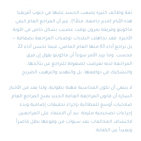
ثمة وظائف كثيرة يصعب الحسد عليها في جنوب أفريقيا
هذه الأيام (مدير جامعة، مثلاً؟)، غير أن المراجع العام كيمي
ماكويتو وفريقه يمرون بوقت عصيب بشكل خاص في الآونة
الأخيرة. فقد تجاهلت البلديات توصيات المراجعة بصفاقة —
بل تراجع أداء 63 منها العام الماضي، فيما تحسن أداء 22
فحسب. وما يزيد الأمر سوءاً أن ماكويتو يقول إن فرق
المراجعة لديه تعرضت لضغوط للتراجع عن نتائجها،
والتشكيك في دوافعها، بل والتهديد والترهيب الصريح.
لا ينبغي أن تكون المحاسبة مهنة بطولية، ولذا يعد من الأخبار
السارة أن قانون المراجعة العامة الجديد يمنح المراجع العام
صلاحيات أوسع للمطالبة بإجراء تحقيقات إضافية وبدء
إجراءات تصحيحية ملزمة. بيد أن الاعتماد على المراجعين
لاكتشاف المخالفات بعد سنوات من وقوعها يظل قاصراً
وبعيداً عن الكفاية.