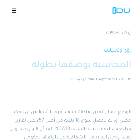
كل المقالات
الحلول
رؤى وتحليلات
المحاسبة بوصفها بطولة
المنصة
19 September 2019
·
3 min
قراءة
·
IDU
نجاح عالمي
المصادر
الوضع المالي لمدن وبلدات جنوب أفريقيا أسوأ من أي وقت
الشركة
مضى، إذ لم تحصل سوى 18 بلدية من أصل 257 على تقارير
مراجعة نظيفة للسنة المالية 2017/18. لقد آن الأوان منذ زمن
🇸🇦
عروض توضيحية
بعيد لإدخال المزيد من الشفافية على الإنفاق الحكومي.