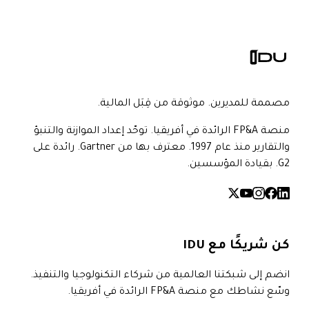
مصممة للمديرين. موثوقة من قِبَل المالية.
منصة FP&A الرائدة في أفريقيا. توحّد إعداد الموازنة والتنبؤ
والتقارير منذ عام 1997. معترف بها من Gartner. رائدة على
G2. بقيادة المؤسسين.
كن شريكًا مع IDU
انضم إلى شبكتنا العالمية من شركاء التكنولوجيا والتنفيذ.
وسّع نشاطك مع منصة FP&A الرائدة في أفريقيا.