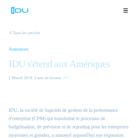
Tous les articles
Annonces
Solutions
IDU s'étend aux Amériques
Plateforme
1 March 2019
·
3 min
de lecture
·
IDU
Succès mondial
Ressources
IDU, la société de logiciels de gestion de la performance
Entreprise
d'entreprise (CPM) qui transforme le processus de
budgétisation, de prévision et de reporting pour les entreprises
moyennes et grandes, a annoncé aujourd'hui son expansion
Démos
🇫🇷